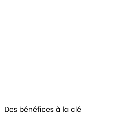
stimuler vos ventes et maximiser
vos profits
avec nos distributeurs de vins et
champagne
Des bénéfices à la clé